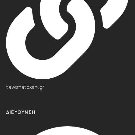
tavernatoxani.gr
ΔΙΕΎΘΥΝΣΗ