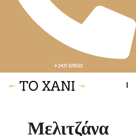
+2431 028502
+2431 028502
Μελιτζάνα