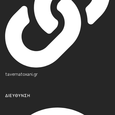
tavernatoxani.gr
ΔΙΕΎΘΥΝΣΗ